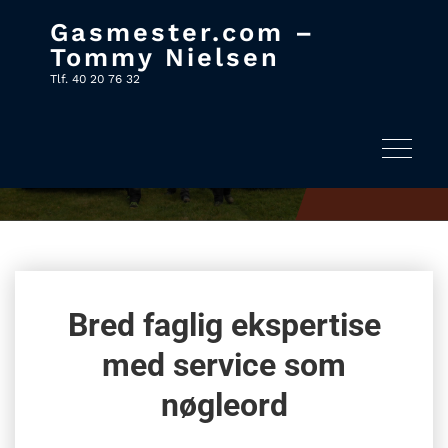
Gasmester.com –
Skip
Tommy Nielsen
to
Tlf. 40 20 76 32
content
30 års erfaring
Forside
30 års erfaring
Skift nav
Bred faglig ekspertise
med service som
nøgleord